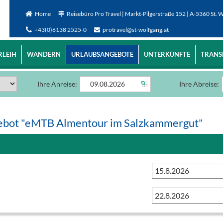
Home
Reisebüro Pro Travel | Markt-Pilgerstraße 152 | A-5360 St. 
+43(0)6138 2525-0
protravel@st-wolfgang.at
RLEIH
WANDERN
URLAUBSANGEBOTE
UNTERKÜNFTE
TRANS
Ihre Anreise:
Ihre Abreise:
gebot "eMTB Almentour im Salzkammergut"