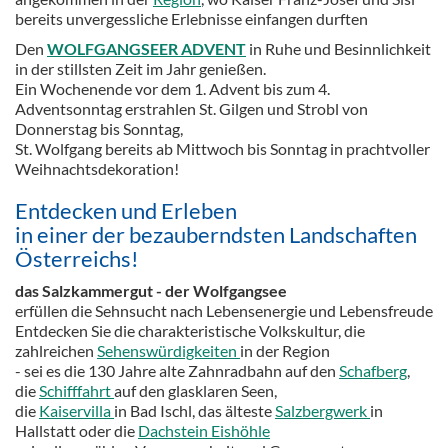
bereits unvergessliche Erlebnisse einfangen durften
Den
WOLFGANGSEER ADVENT
in Ruhe und Besinnlichkeit
in der stillsten Zeit im Jahr genießen.
Ein Wochenende vor dem 1. Advent bis zum 4.
Adventsonntag erstrahlen St. Gilgen und Strobl von
Donnerstag bis Sonntag,
St. Wolfgang bereits ab Mittwoch bis Sonntag in prachtvoller
Weihnachtsdekoration!
Entdecken und Erleben
in einer der bezauberndsten Landschaften
Österreichs!
das Salzkammergut - der Wolfgangsee
erfüllen die Sehnsucht nach Lebensenergie und Lebensfreude
Entdecken Sie die charakteristische Volkskultur, die
zahlreichen
Sehenswürdigkeiten
in der Region
- sei es die 130 Jahre alte Zahnradbahn auf den
Schafberg
,
die
Schifffahrt
auf den glasklaren Seen,
die
Kaiservilla
in Bad Ischl, das älteste
Salzbergwerk
in
Hallstatt oder die
Dachstein Eishöhle