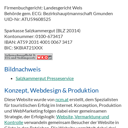
Firmenbuchgericht: Landesgericht Wels
Behörde gem. ECG: Bezirkshauptmannschaft Gmunden
UID-Nr: ATU59608525
Sparkasse Salzkammergut (BLZ 20314)
Kontonummer: 0100-673417
IBAN: AT59 2031 4001 0067 3417
BIC: SKBIAT21XXX
Bildnachweis
Salzkammergut Presseservice
Konzept, Webdesign & Produktion
Diese Website wurde von
ncm.at
erstellt, dem Spezialisten
für touristischen Erfolg im Internet. Konzeption, Produktion
und WebMarketing folgen dabei einer gemeinsamen
Strategie, der Erfolgslogik:
Website, Vermarktung und
Kontrolle
verwandeln gemeinsam Besucher der Website in
Gäste in den Betrieben. Die Website vermittelt dabei drei