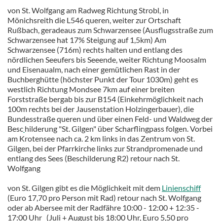
von St. Wolfgang am Radweg Richtung Strobl, in
Mönichsreith die L546 queren, weiter zur Ortschaft
Rußbach, geradeaus zum Schwarzensee (Ausflugsstraße zum
Schwarzensee hat 17% Steigung auf 1,5km) Am
Schwarzensee (716m) rechts halten und entlang des
nördlichen Seeufers bis Seeende, weiter Richtung Moosalm
und Eisenaualm, nach einer gemütlichen Rast in der
Buchberghütte (höchster Punkt der Tour 1030m) geht es
westlich Richtung Mondsee 7km auf einer breiten
Forststraße bergab bis zur B154 (Einkehrmöglichkeit nach
100m rechts bei der Jausenstation Holzingerbauer), die
Bundesstraße queren und über einen Feld- und Waldweg der
Besc
hilderung "St. Gilgen" über Scharflingpass folgen. Vorbei
am Krotensee nach ca. 2 km links in das Zentrum von St.
Gilgen, bei der Pfarrkirche links zur Strandpromenade und
entlang des Sees (Beschilderung R2) retour nach St.
Wolfgang
von St. Gilgen gibt es die Möglichkeit mit dem
Linienschiff
(Euro 17,70 pro Person mit Rad) retour nach St. Wolfgang
oder ab Abersee mit der Radfähre 10:00 - 12:00 + 12:35 -
17:00 Uhr (Juli + August bis 18:00 Uhr, Euro 5,50 pro