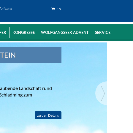
Wolfgang
EN
FER
KONGRESSE
WOLFGANGSEER ADVENT
SERVICE
TEIN
eraubende Landschaft rund
 Schladming zum
zu den Details