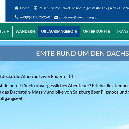
Home
Reisebüro Pro Travel | Markt-Pilgerstraße 152 | A-5360 St. 
+43(0)6138 2525-0
protravel@st-wolfgang.at
RLEIH
WANDERN
URLAUBSANGEBOTE
UNTERKÜNFTE
TRANS
EMTB RUND UM DEN DACHS
tdecke die Alpen auf zwei Rädern! 🚴‍♂️
st du bereit für ein unvergessliches Abenteuer? Erlebe die atemb
 das Dachstein-Massiv und bike von Salzburg über Filzmoos und
lfgangsee!