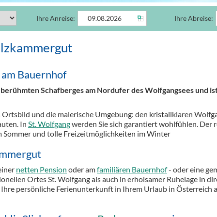
Ihre Anreise:
Ihre Abreise:
alzkammergut
b am Bauernhof
es berühmten Schafberges am Nordufer des Wolfgangsees und ist 
 Ortsbild und die malerische Umgebung: den kristallklaren Wolfga
auten. In
St. Wolfgang
werden Sie sich garantiert wohlfühlen. Der r
Sommer und tolle Freizeitmöglichkeiten im Winter
kammergut
 einer
netten Pension
oder am
familiären Bauernhof
- oder eine ge
tionellen Ortes St. Wolfgang als auch in erholsamer Ruhelage in 
 Ihre persönliche Ferienunterkunft in Ihrem Urlaub in Österreich 