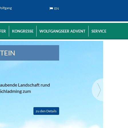
Wolfgang
EN
FER
KONGRESSE
WOLFGANGSEER ADVENT
SERVICE
TEIN
eraubende Landschaft rund
 Schladming zum
zu den Details