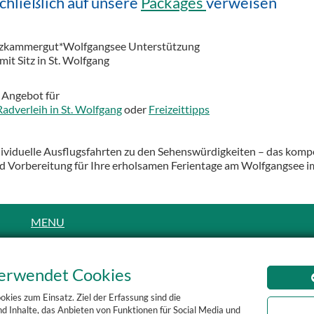
chließlich auf unsere
Packages
verweisen
 Salzkammergut*Wolfgangsee Unterstützung
mit Sitz in St. Wolfgang
Angebot für
Radverleih in St. Wolfgang
oder
Freizeittipps
individuelle Ausflugsfahrten zu den Sehenswürdigkeiten – das kom
nd Vorbereitung für Ihre erholsamen Ferientage am Wolfgangsee 
MENU
Die Region
Radfahren
erwendet Cookies
Mountainbiken
ies zum Einsatz. Ziel der Erfassung sind die
Radverleih
d Inhalte, das Anbieten von Funktionen für Social Media und