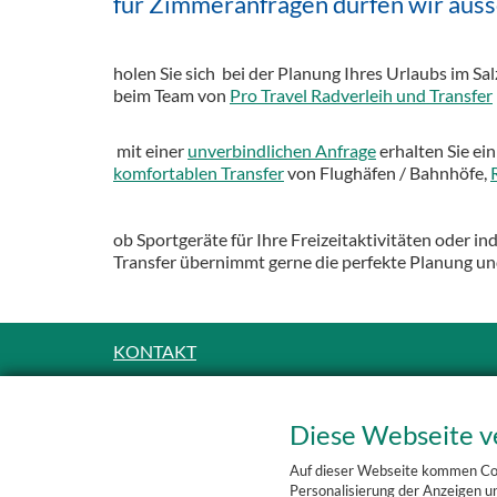
für Zimmeranfragen dürfen wir auss
holen Sie sich bei der Planung Ihres Urlaubs im
beim Team von
Pro Travel Radverleih und Transfer
mit einer
unverbindlichen Anfrage
erhalten Sie ein
komfortablen Transfer
von Flughäfen / Bahnhöfe,
ob Sportgeräte für Ihre Freizeitaktivitäten oder 
Transfer übernimmt gerne die perfekte Planung u
KONTAKT
Reisebüro Pro Travel
Markt-Pilgerstraße 152
Diese Webseite v
A
-5360 St. Wolfgang
+43(0)6138 2525-0
Auf dieser Webseite kommen Cook
Personalisierung der Anzeigen un