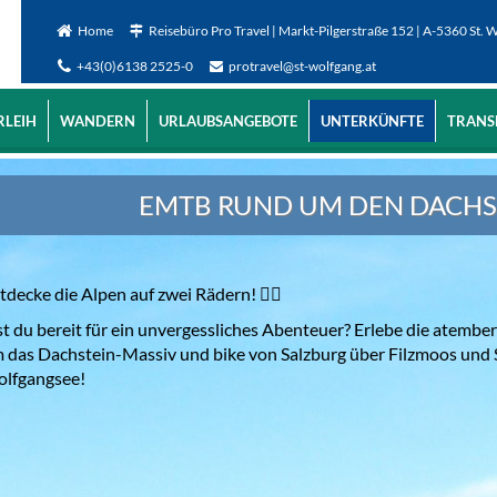
Home
Reisebüro Pro Travel | Markt-Pilgerstraße 152 | A-5360 St. 
+43(0)6138 2525-0
protravel@st-wolfgang.at
RLEIH
WANDERN
URLAUBSANGEBOTE
UNTERKÜNFTE
TRANS
EMTB RUND UM DEN DACHS
tdecke die Alpen auf zwei Rädern! 🚴‍♂️
st du bereit für ein unvergessliches Abenteuer? Erlebe die atemb
 das Dachstein-Massiv und bike von Salzburg über Filzmoos und
lfgangsee!